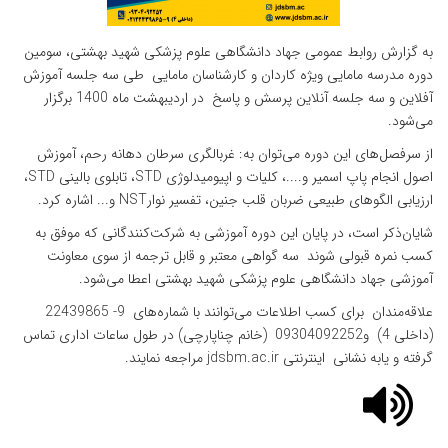
به گزارش روابط عمومی جهاد دانشگاهی علوم پزشکی شهید بهشتی، سومین
دوره مدرسه مامایی ویژه کاردان و کارشناسان مامایی طی سه جلسه آموزش
آفلاین و سه جلسه آنلاین پرسش و پاسخ در اردیبهشت ماه 1400 برگزار
می‌شود.
از سرفصل‌های این دوره می‌توان به: غربالگری سرطان دهانه رحم، آموزش
اصول انجام پاپ اسمیر و....، کلیات و اپیومیدلوژی STD، تابلوی بالینی STD،
ارزیابی الگوهای طبیعی ضربان قلب جنین، تفسیر نوارNST و... اشاره کرد.
شایان‌ذکر است، در پایان این دوره آموزشی به شرکت‌کنندگانی که موفق به
کسب نمره قبولی شوند سه گواهی معتبر و قابل ترجمه از سوی معاونت
آموزشی جهاد دانشگاهی علوم پزشکی شهید بهشتی اعطا می‌شود.
علاقه‌مندان برای کسب اطلاعات می‌توانند با شماره‌های 9- 22439865
(داخلی 4) و09304092252 (خانم چناپارچی) در طول ساعات اداری تماس
گرفته و یابه نشانی اینترنتی jdsbm.ac.ir مراجعه نمایند.