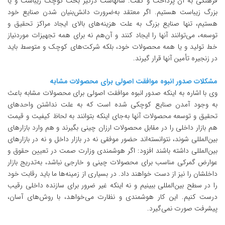
فرهنگی به آن پرداخت و گفت: سالهاست درگیر بحث کوچک زیباست و یا
بزرگ زیباست هستیم. اگر معتقد به‌ضرورت دانش‌بنیان شدن صنایع خود
هستیم، تنها صنایع بزرگ به علت هزینه‌های بالای ایجاد مراکز تحقیق و
توسعه، می‌توانند آنها را ایجاد کنند و آن‌هم نه برای همه تجهیزات موردنیاز
خط تولید و یا همه محصولات خود، بلکه شرکت‌های کوچک و متوسط باید
در زنجیره تأمین آنها قرار گیرند.
مشکلات صدور انبوه موافقت اصولی برای محصولات مشابه
وی با اشاره به اینکه صدور انبوه موافقت اصولی برای محصولات مشابه باعث
به وجود آمدن صنایع کوچکی شده است که به علت نداشتن واحدهای
تحقیق و توسعه محصولات آنها به‌جای اینکه بتوانند به لحاظ کیفیت و قیمت
هم بازار داخلی را در مقابل محصولات ارزان چینی بگیرند و هم وارد بازارهای
بین‌المللی شوند، نتوانسته‌اند حضور موفقی نه در بازار داخل و نه در بازارهای
بین‌المللی داشته باشند افزود: اگر هوشمندی وزارت صمت در تعیین حقوق و
عوارض گمرکی مناسب برای محصولات چینی و خارجی نباشد، به‌تدریج بازار
داخلشان را نیز از دست خواهند داد. در بسیاری از زمینه‌‌ها ما باید رقابت خود
را در سطح بین‌المللی ببینیم و نه اینکه غیر ضرور برای سازنده داخلی رقیب
درست کنیم. این کار هوشمندی و نظارت می‌خواهد، با روش‌های آسان،
پیشرفت صورت نمی‌گیرد.