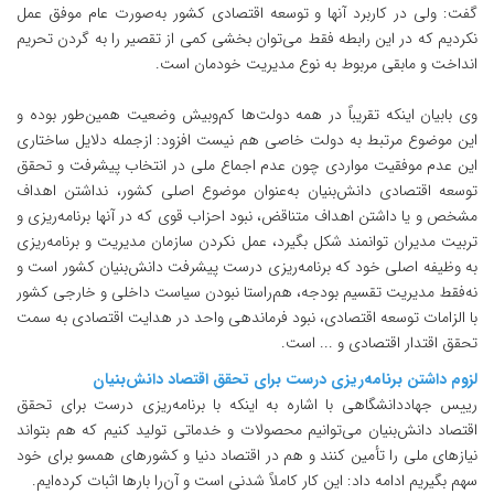
گفت: ولی در کاربرد آنها و توسعه اقتصادی کشور به‌صورت عام موفق عمل
نکردیم که در این رابطه فقط می‌توان بخشی کمی از تقصیر را به گردن تحریم
انداخت و مابقی مربوط به نوع مدیریت خودمان است.
وی بابیان اینکه تقریباً در همه دولت‌ها کم‌وبیش وضعیت همین‌طور بوده و
این موضوع مرتبط به دولت خاصی هم نیست افزود: ازجمله دلایل ساختاری
این عدم موفقیت مواردی چون عدم اجماع ملی در انتخاب پیشرفت و تحقق
توسعه اقتصادی دانش‌بنیان به‌عنوان موضوع اصلی کشور، نداشتن اهداف
مشخص و یا داشتن اهداف متناقض، نبود احزاب قوی که در آنها برنامه‌ریزی و
تربیت مدیران توانمند شکل بگیرد، عمل نکردن سازمان مدیریت و برنامه‌ریزی
به وظیفه اصلی خود که برنامه‌ریزی درست پیشرفت دانش‌بنیان کشور است و
نه‌فقط مدیریت تقسیم بودجه، هم‌راستا نبودن سیاست داخلی و خارجی کشور
با الزامات توسعه اقتصادی، نبود فرماندهی واحد در هدایت اقتصادی به سمت
تحقق اقتدار اقتصادی و ... است.
لزوم داشتن برنامه‌ریزی درست برای تحقق اقتصاد دانش‌بنیان
رییس جهاددانشگاهی با اشاره به اینکه با برنامه‌ریزی درست برای تحقق
اقتصاد دانش‌بنیان می‌توانیم محصولات و خدماتی تولید کنیم که هم بتواند
نیاز‌های ملی را تأمین کنند و هم در اقتصاد دنیا و کشور‌های همسو برای خود
سهم بگیریم ادامه داد: این کار کاملاً شدنی است و آن‌را بارها اثبات کرده‌ایم.