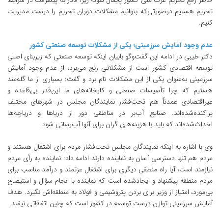
خاطر رفع تحریم عزت ملی کشور پایمال شود؛ زیرا قادر به پیشرفت در شرایط
تحریم هستیم درصورتی‌که بتوانیم مشکلات دوران تحریم را درست مدیریت
کنیم.
عدم وجود آمایش سرزمینی؛ یکی از مشکلات توسعه صنعتی کشور
دکتر طیبی در ادامه این گفت‌وگو بابیان اینکه توسعه صنعتی که زیربنای اصلی
توسعه اقتصادی کشور است از مشکلاتی رنج می‌برد، از عدم وجود آمایش
سرزمینی به‌عنوان یکی از این مشکلات نام برد و گفت: بسیاری از ما گله‌مند
هستیم که چرا تأسیسات صنعتی و کارخانه‌های ما این‌قدر بی‌قاعده و
غیراقتصادی عمدتاً هم تحت‌فشار نمایندگان مجلس در شهرهای مختلف
پراکنده‌شده‌اند. صنایع آب‌بر در مناطقی دور از دریاها و دریاچه‌ها
احداث‌شده‌اند که باید با هزینه‌های گران برای آنها آب‌رسانی شود.
وی با اشاره به اینکه نمایندگان مجلس تحت‌فشار مردم برای اشتغال هستند و
مردم هم تنها دسترسی آسان به نماینده دارند ادامه داد: نماینده به رأی مردم
نیازمند است، آیا راه منطقی دیگری برای اشتغال عزتمند و درآمد مناسب برای
مردم منطقه پیشنهاد و ایجادشده است که نماینده با انجام سؤال و استیضاح
بی‌مورد، امتیاز از وزیر برای بردن پتروشیمی و فولاد به منطقه‌اش نگیرد. هدف
آمایش سرزمینی توازن درست توسعه در کشور است که چنین اتفاقاتی نیفتد.