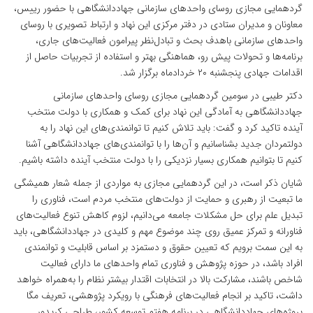
گردهمایی مجازی روسای واحدهای سازمانی جهاددانشگاهی با حضور رییس،
معاونان و مدیران ستادی در دفتر مرکزی این نهاد و ارتباط تصویری با روسای
واحدهای سازمانی باهدف بحث و تبادل‌نظر پیرامون فعالیت‌های جاری،
برنامه‌ها و تحولات پیش رو، هماهنگی بهتر و استفاده از تجربیات حاصل از
اقدامات جهادی پنجشنبه ۲۰ خردادماه برگزار شد.
دکتر طیبی در سومین گردهمایی مجازی روسای واحدهای سازمانی
جهاددانشگاهی به آمادگی این نهاد برای کمک و همکاری با دولت منتخب
آینده تاکید کرد و گفت: باید تلاش کنیم تا توانمندی‌های این نهاد را به
دولتمردان جدید بشناسانیم و آن‌ها را با توانمندی‌های جهاددانشگاهی آشنا
کنیم تا بتوانیم همکاری بسیار نزدیکی را با دولت منتخب آینده داشته باشیم.
شایان ذکر است، در این گردهمایی مجازی به مواردی از جمله شعار همیشگی
ما تبعیت از رهبری و حمایت از دولت‌های منتخب مردم است، فناوری را
تبدیل علم برای حل مشکلات جامعه می‌دانیم، لزوم کاهش تنوع فعالیت‌های
فناورانه و تمرکز عمیق روی چند موضوع مهم و کلیدی در جهاددانشگاهی، باید
به این سمت برویم که تعیین حقوق و دستمزد بر اساس قابلیت و توانمندی
افراد باشد، در حوزه پژوهش و فناوری تمام واحدهای ما دارای فعالیت
شاخص باشند، مشارکت بالا در انتخابات اقتدار بیشتر نظام را به‌همراه خواهد
داشت، تاکید بر انجام فعالیت‌های فرهنگی با رویکرد پژوهشی، تعریف مگا
پروژه‌های جهاددانشگاهی در برنامه هفتم توسعه کشور، طراحی کریدور