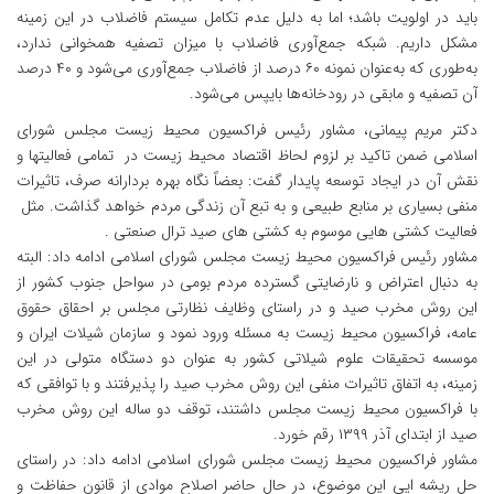
باید در اولویت باشد؛ اما به دلیل عدم تکامل سیستم فاضلاب در این زمینه
مشکل داریم. شبکه جمع‌آوری فاضلاب با میزان تصفیه همخوانی ندارد،
به‌طوری که به‌عنوان نمونه ۶۰ درصد از فاضلاب جمع‌آوری می‌شود و ۴۰ درصد
آن تصفیه و مابقی در رودخانه‌ها بایپس‌ می‌شود.
دکتر مریم پیمانی، مشاور رئیس فراکسیون محیط زیست مجلس شورای
اسلامی ضمن تاکید بر لزوم لحاظ اقتصاد محیط زیست در تمامی فعالیتها و
نقش آن در ایجاد توسعه پایدار گفت: بعضاً نگاه بهره بردارانه صرف، تاثیرات
منفی بسیاری بر منابع طبیعی و به تبع آن زندگی مردم خواهد گذاشت. مثل
فعالیت کشتی هایی موسوم به کشتی های صید ترال صنعتی .
مشاور رئیس فراکسیون محیط زیست مجلس شورای اسلامی ادامه داد: البته
به دنبال اعتراض و نارضایتی گسترده مردم بومی در سواحل جنوب کشور از
این روش مخرب صید و در راستای وظایف نظارتی مجلس بر احقاق حقوق
عامه، فراکسیون محیط زیست به مسئله ورود نمود و سازمان شیلات ایران و
موسسه تحقیقات علوم شیلاتی کشور به عنوان دو دستگاه متولی در این
زمینه، به اتفاق تاثیرات منفی این روش مخرب صید را پذیرفتند و با توافقی که
با فراکسیون محیط زیست مجلس داشتند، توقف دو ساله این روش مخرب
صید از ابتدای آذر ۱۳۹۹ رقم خورد.
مشاور فراکسیون محیط زیست مجلس شورای اسلامی ادامه داد: در راستای
حل ریشه ایی این موضوع، در حال حاضر اصلاح موادی از قانون حفاظت و