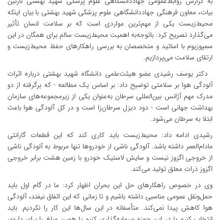
به گزارش روابط‌عمومی جهاددانشگاهی علوم پزشکی شهید بهشتی نازنین
بیات، معاون فرهنگی جهاددانشگاهی علوم پزشکی شهید بهشتی با بیان اینکه
محیط‌زیست یکی از مهم‌ترین مواردی است که بر سلامت انسان تأثیر
می‌گذارد تصریح کرد: باتوجه‌به اهمیت محیط‌زیست سالم برای همگان در این
سمپوزیوم با اساتید و متخصصان به بررسی راهکارهای حفظ محیط‌زیست و
ارتقای سلامت می‌پردازیم.
دکتر یوسف رشیدی عضو هیئت‌علمی دانشگاه شهید بهشتی درباره اثرات
آلودگی هوا بر سلامتی توضیح داد: بر اساس یک مطالعه - که برگرفته از دو
مدرک مهم آژانس بین‌المللی سرطان به‌عنوان یکی از زیرمجموعه‌های سازمان
بهداشت جهانی است - دود دیزل سرطان‌زا است و در کل آلودگی هوا باعث
ابتلا به سرطان می‌شود.
رشیدی ادامه داد: محیط‌زیست باید کاری کند که این قطعات گارانتی
مادام‌العمر داشته باشد. آلودگی ناشی از خودروها تنها مربوط به آلودگی ناشی
از خروجی اگزوز نیست و سایش لاستیک خودرو با زمین هشت برابر خروجی
اگزوز ذرات معلق تولید می‌کند.
وی در خصوص راهکارهای حل این بحران اظهار کرد: ما در گام اول باید
حمل‌ونقل عمومی مناسبی داشته باشیم و تا زمانی که این اتفاق نیفتد، آلودگی
هوا کاهش پیدا نمی‌کند. متأسفانه در این سال‌ها این کار را نکردیم. باید
انتخاب کنیم یا در این حوزه سرمایه‌گذاری کنیم یا همین مبلغ را برای داروی