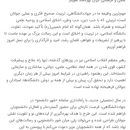
علمی و فرهنگی ایران بهره‌مند شویم.
مهم‌ترین وظیفه ما در جهاددانشگاهی، تربیت صحیح فکری و عملی جوانان
است؛ تربیتی که با حب دین، حب وطن، اخلاق اسلامی و روحیه علمی
آمیخته و همراه باشد. همان‌گونه که امام خمینی(ره) تأکید نمودند، تفاوت
دانشگاه اسلامی، در تربیت و اخلاق است و این رسالت بزرگ بر عهده ماست تا
با پرهیز از تشریفات و ظواهر، فضای رشد، امید و اثرگذاری را برای نسل امروز
فراهم آوریم.
رهبر معظم انقلاب اسلامی نیز در روزهای گذشته، تنها راه علاج و پیشرفت
کشور، قوی شدن در همه ابعاد نظامی، علمی، دولتی، ساختاری و سازمانی
دانسته‌اند. این رهنمود راهبردی در شرایط امروز بیش از هر زمان دیگری
اهمیت دارد و تحقق آن، پیش و بیش از همه بر دوش دانشگاه‌ها، استادان و
جوانان فرهیخته نهاده شده است.
در سال تحصیلی جدید، با راه‌اندازی سامانه «شهر دانشجو» در
جهاددانشگاهی، فرصت تازه‌ای برای حضور گسترده‌تر و فعال‌تر دانشجویان
فراهم شده است. این طرح با هدف بهره‌گیری از ایده‌های نو و تقویت نقش
جوانان طراحی شده و می‌تواند پلی میان شور دانشجویی و رسالت‌های این
نهاد باشد که از همه دانشجویان عزیز دعوت می‌کنم با پیوستن به این