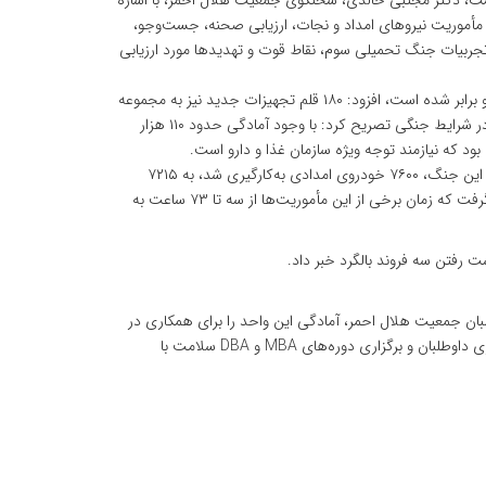
ت، دکتر مجتبی خالدی، سخنگوی جمعیت هلال احمر، با اشاره
ن مأموریت نیروهای امداد و نجات، ارزیابی صحنه، جست‌وجو،
جنگ ۱۲ روزه اخیر، با بهره‌گیری از تجربیات جنگ تحمیلی سوم، نقاط قوت و تهدیدها مورد ارزیابی
سخنگوی جمعیت هلال احمر با بیان اینکه تعداد تیم‌های امدادی در این مدت دو برابر شده است، افزود: ۱۸۰ قلم تجهیزات جدید نیز به مجموعه
امداد و نجات اضافه شد. وی در ادامه با اشاره به چالش‌های حوزه اطلاع‌رسانی در شرایط جنگی تصریح کرد: با وجود آمادگی حدود ۱۱۰ هزار
ود که نیازمند توجه ویژه سازمان غذا و دارو است.
خالدی با ارائه آماری از خدمات ارائه‌شده در این مدت خاطرنشان کرد: در جریان این جنگ، ۷۶۰۰ خودروی امدادی به‌کارگیری شد، به ۷۲۱۵
مصدوم خدمات امداد و نجات ارائه شد و بیش از ۶۰۰۰ مأموریت امدادی انجام گرفت که زمان برخی از این مأموریت‌ها از سه تا ۷۳ ساعت به
ان جمعیت هلال احمر، آمادگی این واحد را برای همکاری در
حوزه‌های آموزشی، فرهنگی و پژوهشی اعلام کرد و گفت: جهاددانشگاهی علوم پزشکی شهید بهشتی آمادگی دارد در حوزه سلامت روان، توانمندسازی داوطلبان و برگزاری دوره‌های MBA و DBA سلامت با