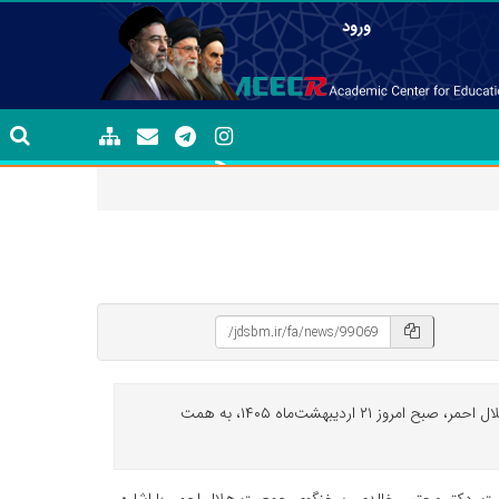
ورود
نشست رئیس جهاددانشگاهی علوم پزشکی شهید بهشتی و جمعی از معاونان، مدیران و کارشناسان و دانشجویان این واحد با داوطلبان جمعیت هلال احمر، صبح امروز ۲۱ اردیبهشت‌ماه ۱۴۰۵، به همت