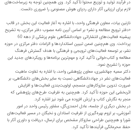
در فرآیند تولید و توزیع محتوا تأکید کرد. وی همچنین توجه به زیرساخت‌های
لازم برای ارزیابی آثار دارای ردپای هوش مصنوعی را ضروری دانست.
نازنین بیات، معاون فرهنگی واحد، با اشاره به آغاز فعالیت این بخش در قالب
«دفتر ترویج مطالعه و نشر» بر اساس آیین نامه مصوب دفتر مرکزی، به تشریح
پیشینه فعالیت‌های انتشاراتی جهاددانشگاهی علوم پزشکی از دهه 60
پرداخت. وی هم‌چنین ضمن تبیین استانداردها و الزامات دفتر مرکزی در حوزه
نشر، بر توسعه فعالیت‌های ترویجی و فرهنگی با هدف گسترش فرهنگ
مطالعه و کتاب‌خوانی تأکید کرد و مهم‌ترین برنامه‌ها و رویکردهای جدید این
حوزه را تشریح نمود.
دکتر سمیه جهانشیری، معاون پژوهشی واحد، با اشاره به تفاوت ماهیت
فعالیت‌های نشر در جهاددانشگاهی نسبت به سایر بخش‌های دانشگاهی، بر
ضرورت تدوین سازوکارهای منسجم، اولویت‌بندی فعالیت‌ها و افزایش
اثربخشی این حوزه تأکید کرد. هم‌چنین به ظرفیت طرح‌های پژوهشی که
منجر به نگارش کتاب و ارزش افزوده می شود نیز اشاره کرد.
در بخش دیگری از جلسه، عادل احمدی‌گل، مشاور رئیس واحد در امور
آموزشی، بر لزوم بهره‌گیری از ظرفیت استادان و نخبگان در مسیر فعالیت‌های
شورا و هم‌چنین طراحی سازوکار مشخص برای ارسال، دریافت و داوری آثار با
حفظ محرمانگی فرآیندها تأکید کرد.