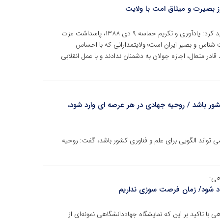
جهاددانشگاهی در بیانیه‌ای به مناسبت فرارسیدن ۹ دی تاکید کرد: یادآوری و تکریم حماسه ۹ دی ۱۳۸۸، پاسداشت عزت
 شناس و بصیر ایران است؛ ولایتمدارانی که با احساس
ادر متعال، اجازه جولان به دشمنان ندادند و با عمل انقلابی
شور باشد / روحیه جهادی در هر عرصه ای وارد شود،
می تواند الگویی برای علم و فناوری کشور باشد، گفت: روحیه
هی:
تماد شود/ زمان فرصت سوزی نداریم
 با تاکید بر این که نمایشگاه جهاددانشگاهی نمونه‌ای از