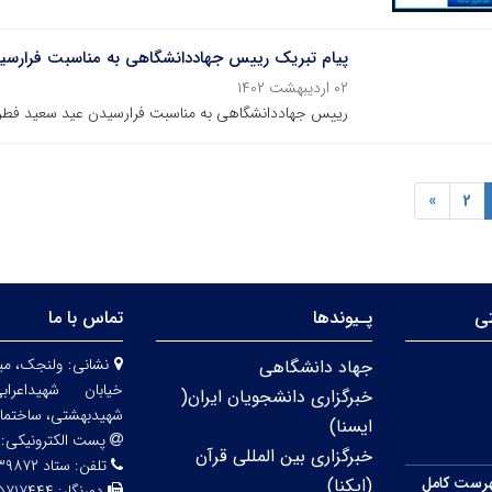
پیام تبریک رییس جهاددانشگاهی به مناسبت فرارسی
۰۲ اردیبهشت ۱۴۰۲
رییس جهاددانشگاهی به مناسبت فرارسیدن عید سعید فطر پ
»
2
تی
پـیوندها
تماس با ما
نشانی:
ولنجک، مید
جهاد دانشگاهی
خیابان شهیداعر
خبرگزاری دانشجویان ایران(
شهیدبهشتی، ساختمان شماره 
ایسنا)
پست الکترونیکی:
خبرگزاری بین المللی قرآن
تلفن:
ستاد ۲۲۴۳۹۸۷۲ مرکز آموزش ۲۶۲۹۵۷۰۱
رست کامل
(ایکنا)
دورنگار:
۵۷۱۷۴۴۴